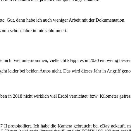
. Gut, dann habe ich auch we­ni­ger Ar­beit mit der Do­ku­men­ta­ti­on.
as nun schon Jahre in mir schlum­mert.
 nicht viel un­ter­nom­men, viel­leicht klappt es in 2020 ein wenig bes­ser
eht lei­der bei bei­den Autos nicht. Das wird die­ses Jahr in An­griff ge­n
haben in 2018 nicht wirk­lich viel Erdöl ver­nich­tet, bzw. Ki­lo­me­ter ge­f
II pro­to­kol­liert. Ich habe die Ka­me­ra ge­braucht bei eBay ge­kauft, 