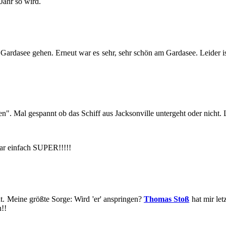
 Jahr so wird.
en Gar­da­see gehen. Er­neut war es sehr, sehr schön am Gar­da­see. Lei­der 
ten". Mal ge­spannt ob das Schiff aus Jack­son­ville un­ter­geht oder nicht.
 war ein­fach SUPER!!!!!
. Meine größ­te Sorge: Wird 'er' an­sprin­gen?
Tho­mas Stoß
hat mir letz­
n!!