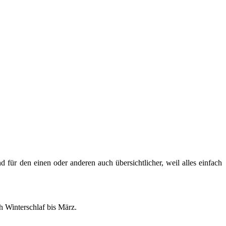
d für den einen oder an­de­ren auch über­sicht­li­cher, weil alles ein­fach
 Win­ter­schlaf bis März.