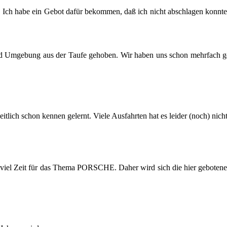
t. Ich habe ein Gebot dafür be­kom­men, daß ich nicht ab­schla­gen konn­te.
Um­ge­bung aus der Taufe ge­ho­ben. Wir haben uns schon mehr­fach ge­
lich schon ken­nen ge­lernt. Viele Aus­fahr­ten hat es lei­der (noch) nicht
so viel Zeit für das Thema POR­SCHE. Daher wird sich die hier ge­bo­te­ne A