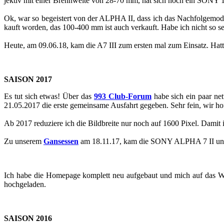
jek­tiv mit einer Brenn­wei­te von 28-70 mm, hat sich noch ein SONY
Ok, war so be­geis­tert von der ALPHA II, dass ich das Nach­fol­ge­mo
kauft wor­den, das 100-400 mm ist auch ver­kauft. Habe ich nicht so se
Heute, am 09.06.18, kam die A7 III zum ers­ten mal zum Ein­satz. Hatte 
SAI­SON 2017
Es tut sich etwas! Über das
993 Club-​​​​​​​​​​​​​​​​​​​​​​​​​​​​​​​​​​​​​​​​​​​​​​​​​​​​​​​​​​​​​​​​​​​​​​​​​​​​​​​​​​​​​​​​​​​​​​​​​​​​​​​Forum
habe sich ein paar net
21.05.2017 die erste ge­mein­sa­me Aus­fahrt ge­ge­ben. Sehr fein, wir ho
Ab 2017 re­du­zie­re ich die Bild­brei­te nur noch auf 1600 Pixel. Damit ist 
Zu un­se­rem
Gan­ses­sen
am 18.11.17, kam die SONY ALPHA 7 II und der
Ich habe die Home­page kom­plett neu auf­ge­baut und mich auf das We­s
hoch­ge­la­den.
SAI­SON 2016