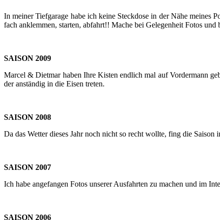
In mei­ner Tief­ga­ra­ge habe ich keine Steck­do­se in der Nähe mei­nes Por
fach an­klem­men, star­ten, ab­fahrt!! Mache bei Ge­le­gen­heit Fotos und 
SAI­SON 2009
Mar­cel & Diet­mar haben Ihre Kis­ten end­lich mal auf Vor­der­mann ge­
der an­stän­dig in die Eisen tre­ten.
SAI­SON 2008
Da das Wet­ter die­ses Jahr noch nicht so recht woll­te, fing die Sai­son
SAI­SON 2007
Ich habe an­ge­fan­gen Fotos un­se­rer Aus­fahr­ten zu ma­chen und im In­te
SAI­SON 2006