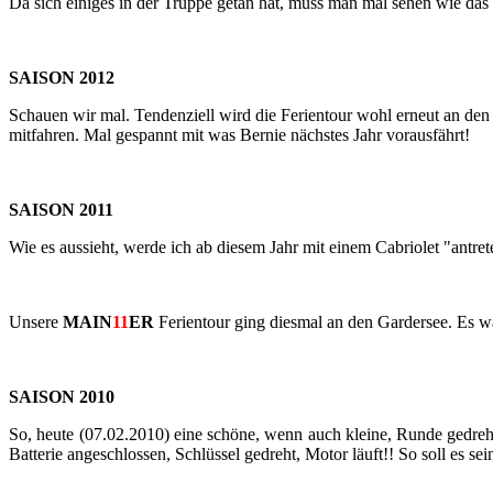
Da sich ei­ni­ges in der Trup­pe getan hat, muss man mal sehen wie das
SAI­SON 2012
Schau­en wir mal. Ten­den­zi­ell wird die Fe­ri­en­tour wohl er­neut an d
mit­fah­ren. Mal ge­spannt mit was Ber­nie nächs­tes Jahr vor­aus­fährt!
SAI­SON 2011
Wie es aus­sieht, werde ich ab die­sem Jahr mit einem Ca­brio­let "an­tre­
Un­se­re
MAIN
11
ER
Fe­ri­en­tour ging dies­mal an den Gar­der­see. Es
SAI­SON 2010
So, heute (07.02.2010) eine schö­ne, wenn auch klei­ne, Runde ge­dreht
Bat­te­rie an­ge­schlos­sen, Schlüs­sel ge­dreht, Motor läuft!! So soll es sei