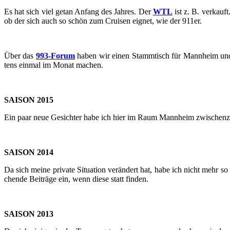
Es hat sich viel getan An­fang des Jah­res. Der
WTL
ist z. B. ver­kauf
ob der sich auch so schön zum Crui­sen eig­net, wie der 911er.
Über das
993-​​​​​​​​​​​​​​​​​​​​​​​​​​​​​​​​​​​​​​​​​​​​​​​​​​​​​​​​​​​​​​​​​​​​​​​​​​​​​​​​​​​​​​​​​​​​​​​​​​​​​​​Forum
haben wir einen Stamm­tisch für Mann­heim und 
tens ein­mal im Monat ma­chen.
SAI­SON 2015
Ein paar neue Ge­sich­ter habe ich hier im Raum Mann­heim zwi­schen­zeit­
SAI­SON 2014
Da sich meine pri­va­te Si­tua­ti­on ver­än­dert hat, habe ich nicht mehr 
chen­de Bei­trä­ge ein, wenn diese statt fin­den.
SAI­SON 2013