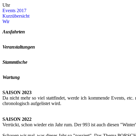
Uhr
Events 2017
Kurz­über­sicht
Wir
Aus­fahr­ten
Ver­an­stal­tun­gen
Stamm­ti­sche
War­tung
SAI­SON 2023
Da nicht mehr so viel statt­fin­det, werde ich kom­men­de Events, etc. nur
chro­no­lo­gisch auf­ge­lis­tet wird.
SAI­SON 2022
Ver­rückt, schon wie­der ein Jahr rum. Der 993 ist auch die­sen "Win­te
Schau­en wir mal, was die­ses Jahr so "pas­siert". Das Thema POR­SCHE un