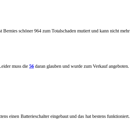
ist Ber­nies schö­ner 964 zum To­tal­scha­den mu­tiert und kann nicht mehr
 Lei­der muss die
56
daran glau­ben und wurde zum Ver­kauf an­ge­bo­ten.
tens einen Bat­te­rie­schal­ter ein­ge­baut und das hat bes­tens funk­tio­niert.