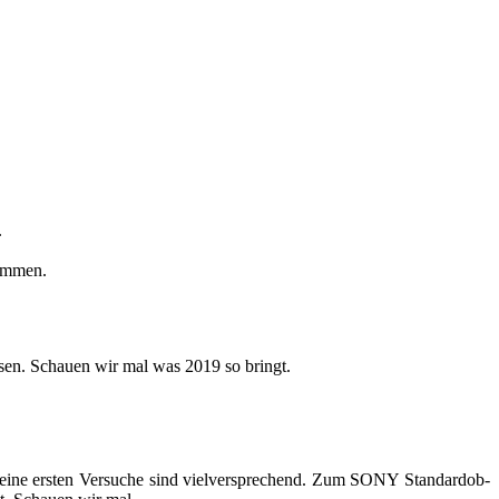
.
om­men.
res­sen. Schau­en wir mal was 2019 so bringt.
meine ers­ten Ver­su­che sind viel­ver­spre­chend. Zum SONY Stan­dard­ob­