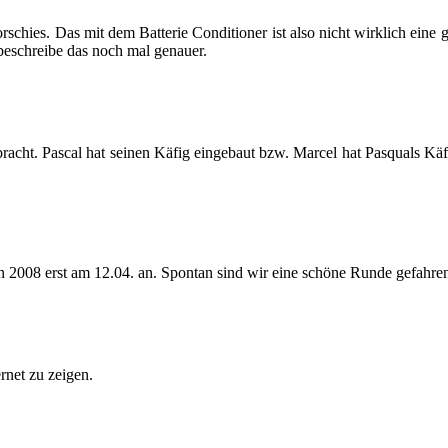
­schies. Das mit dem Bat­te­rie Con­di­tio­ner ist also nicht wirk­lich eine
be­schrei­be das noch mal ge­nau­er.
bracht. Pas­cal hat sei­nen Käfig ein­ge­baut bzw. Mar­cel hat Pas­qu­als 
 in 2008 erst am 12.04. an. Spon­tan sind wir eine schö­ne Runde ge­fah­re
r­net zu zei­gen.