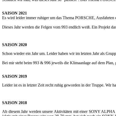
SAI­SON 2021
Es wird lei­der immer ru­hi­ger um das Thema POR­SCHE, Aus­fahr­ten etc
Die­ses Jahr wer­den die Fel­gen vom 993 end­lich weiß. Ein Pro­jekt d
SAI­SON 2020
Schon wie­der ein Jahr um. Lei­der haben wir im letz­ten Jahr als Grup­pe
Bei mir steht beim 993 & 996 je­weils die Kli­ma­an­la­ge auf dem Plan, g
SAI­SON 2019
Lei­der ist es in letz­ter Zeit recht ruhig ge­wor­den in der Trup­pe. Wir 
SAI­SON 2018
Ab die­sem Jahr wer­den un­se­re Ak­ti­vi­tä­ten mit einer SONY ALPHA 7 