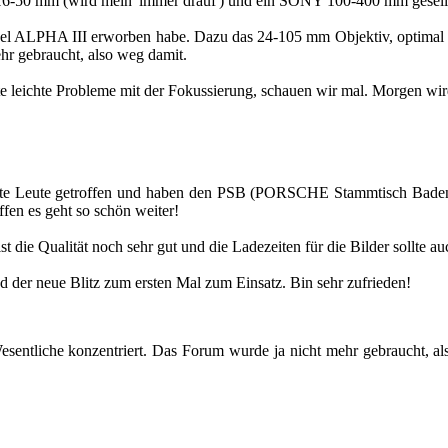
 16-50 mm (wird mein 'immer drauf') und ein SONY 100-400 mm ge­sellt.
­del ALPHA III er­wor­ben habe. Dazu das 24-105 mm Ob­jek­tiv, op­ti­ma
hr ge­braucht, also weg damit.
leich­te Pro­ble­me mit der Fo­kus­sie­rung, schau­en wir mal. Mor­gen wi
te Leute ge­trof­fen und haben den PSB (POR­SCHE Stamm­tisch Baden) i
f­fen es geht so schön wei­ter!
die Qua­li­tät noch sehr gut und die La­de­zei­ten für die Bil­der soll­te auch
 neue Blitz zum ers­ten Mal zum Ein­satz. Bin sehr zu­frie­den!
ent­li­che kon­zen­triert. Das Forum wurde ja nicht mehr ge­braucht, also