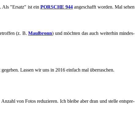
 Als "Er­satz" ist ein
POR­SCHE 944
an­ge­schafft wor­den. Mal sehen
trof­fen (z. B.
Maul­bronn
) und möch­ten das auch wei­ter­hin min­des­
 ge­ge­ben. Las­sen wir uns in 2016 ein­fach mal über­ra­schen.
n­zahl von Fotos re­du­zie­ren. Ich blei­be aber dran und stel­le ent­spre­