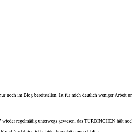
 noch im Blog be­reit­stel­len. Ist für mich deut­lich we­ni­ger Ar­beit un
r" wie­der re­gel­mä­ßig un­ter­wegs ge­we­sen, das TUR­BIN­CHEN hält noch
d Aus­fahr­ten ist ja lei­der kom­plett ein­ge­schla­fen.