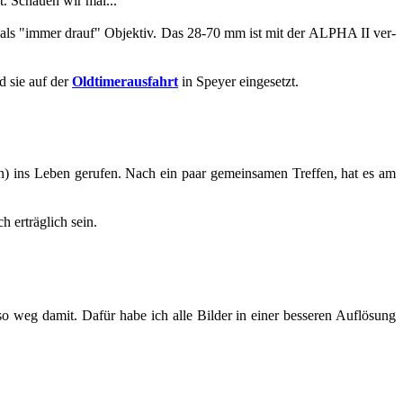
 Schau­en wir mal...
l als "immer drauf" Ob­jek­tiv. Das 28-70 mm ist mit der ALPHA II ver­
rd sie auf der
Old­ti­mer­aus­fahrt
in Spey­er ein­ge­setzt.
ns Leben ge­ru­fen. Nach ein paar ge­mein­sa­men Tref­fen, hat es am
 er­träg­lich sein.
 weg damit. Dafür habe ich alle Bil­der in einer bes­se­ren Auf­lö­sung