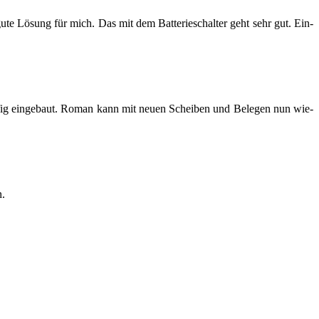
 gute Lö­sung für mich. Das mit dem Bat­te­rie­schal­ter geht sehr gut. Ein­
Käfig ein­ge­baut. Roman kann mit neuen Schei­ben und Be­le­gen nun wie­
n.