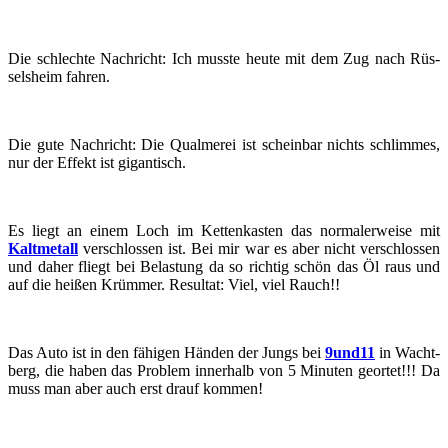
Die schlech­te Nach­richt: Ich muss­te heute mit dem Zug nach Rüs­
sels­heim fah­ren.
Die gute Nach­richt: Die Qual­me­rei ist schein­bar nichts schlim­mes,
nur der Ef­fekt ist gi­gan­tisch.
Es liegt an einem Loch im Ket­ten­kas­ten das nor­ma­ler­wei­se mit
Kalt­me­tall
ver­schlos­sen ist. Bei mir war es aber nicht ver­schlos­sen
und daher fliegt bei Be­las­tung da so rich­tig schön das Öl raus und
auf die hei­ßen Krüm­mer. Re­sul­tat: Viel, viel Rauch!!
Das Auto ist in den fä­hi­gen Hän­den der Jungs bei
9und11
in Wacht­
berg, die haben das Pro­blem in­ner­halb von 5 Mi­nu­ten ge­or­tet!!! Da
muss man aber auch erst drauf kom­men!