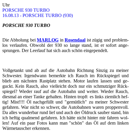
Uhr
POR­SCHE 930 TURBO
16.08.13 - POR­SCHE TURBO (930)
POR­SCHE 930 TURBO
Die Ab­ho­lung bei
MAR­LOG
in
Ro­send­aal
ist zügig und pro­blem­
los ver­lau­fen. Ob­wohl der 930 so lange stand, ist er so­fort an­ge­
sprun­gen. Der Leer­lauf hat sich auch schön ein­ge­pen­delt.
Voll­ge­tankt und ab auf die Au­to­bahn Rich­tung Sin­zig zu mei­ner
Schwes­ter. Ir­gend­wann be­merk­te ich Rauch im Rück­spie­gel und
blieb am nächs­ten Rast­platz ste­hen. Motor lau­fen las­sen und ge­
guckt. Kein Rauch, also viel­leicht doch nur ein schmut­zi­ger Rück­
spie­gel? Wie­der rauf auf die Au­to­bahn und wei­ter. Wie­der Rauch,
dies­mal an einer Tanke ge­hal­ten. Hin­ten tropft es links ziem­lich hef­
tig! Mist!!!! Öl nach­ge­füllt und "ge­müt­lich" zu mei­ner Schwes­ter
ge­fah­ren. War nicht so schwer, die Au­to­bah­nen waren prop­pen­voll.
Da alles wun­der­bar rund lief und auch der Öl­druck sau­ber stand, bin
ich hef­tig qual­mend ge­fah­ren. Ich hätte nicht hin­ter mir fah­ren wol­
len! Auf ein paar Fotos kann man "schön" das Öl auf dem lin­ken
Wär­me­tau­scher er­ken­nen.