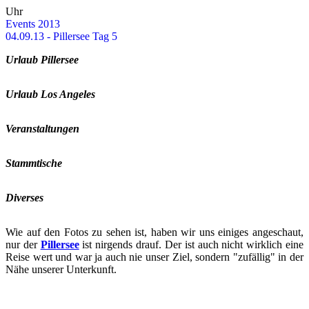
Uhr
Events 2013
04.09.13 - Pil­ler­see Tag 5
Ur­laub Pil­ler­see
Ur­laub Los An­ge­les
Ver­an­stal­tun­gen
Stamm­ti­sche
Di­ver­ses
Wie auf den Fotos zu sehen ist, haben wir uns ei­ni­ges an­ge­schaut,
nur der
Pil­ler­see
ist nir­gends drauf. Der ist auch nicht wirk­lich eine
Reise wert und war ja auch nie unser Ziel, son­dern "zu­fäl­lig" in der
Nähe un­se­rer Un­ter­kunft.