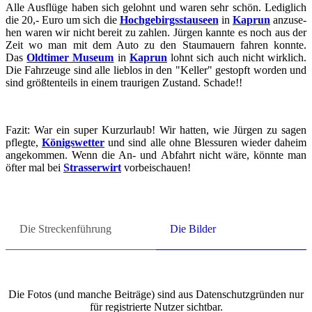
Alle Aus­flü­ge haben sich ge­lohnt und waren sehr schön. Le­dig­lich
die 20,- Euro um sich die
Hoch­ge­birgs­stau­se­en
in
Ka­prun
an­zu­se­
hen waren wir nicht be­reit zu zah­len. Jür­gen kann­te es noch aus der
Zeit wo man mit dem Auto zu den Stau­mau­ern fah­ren konn­te.
Das
Old­ti­mer Mu­se­um
in
Ka­prun
lohnt sich auch nicht wirk­lich.
Die Fahr­zeu­ge sind alle lieb­los in den "Kel­ler" ge­stopft wor­den und
sind größ­ten­teils in einem trau­ri­gen Zu­stand. Scha­de!!
Fazit: War ein super Kurz­ur­laub! Wir hat­ten, wie Jür­gen zu sagen
pfleg­te,
Kö­nigs­wet­ter
und sind alle ohne Bles­su­ren wie­der da­heim
an­ge­kom­men. Wenn die An- und Ab­fahrt nicht wäre, könn­te man
öfter mal bei
Stras­ser­wirt
vor­bei­schau­en!
Die Stre­cken­füh­rung
Die Bil­der
Die Fotos (und man­che Bei­trä­ge) sind aus Da­ten­schutz­grün­den nur
für re­gis­trier­te Nut­zer sicht­bar.