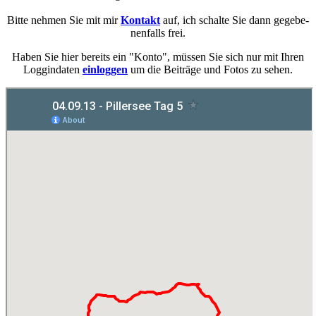
Bitte neh­men Sie mit mir
Kon­takt
auf, ich schal­te Sie dann ge­ge­be­
nen­falls frei.
Haben Sie hier be­reits ein "Konto", müs­sen Sie sich nur mit Ihren
Loggin­da­ten
ein­log­gen
um die Bei­trä­ge und Fotos zu sehen.