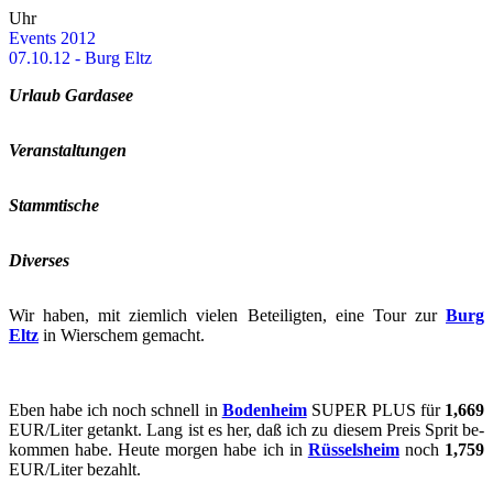
Uhr
Events 2012
07.10.12 - Burg Eltz
Ur­laub Gar­da­see
Ver­an­stal­tun­gen
Stamm­ti­sche
Di­ver­ses
Wir haben, mit ziem­lich vie­len Be­tei­lig­ten, eine Tour zur
Burg
Eltz
in Wier­schem ge­macht.
Eben habe ich noch schnell in
Bo­den­heim
SUPER PLUS für
1,669
EUR/Liter ge­tankt. Lang ist es her, daß ich zu die­sem Preis Sprit be­
kom­men habe. Heute mor­gen habe ich in
Rüs­sels­heim
noch
1,759
EUR/Liter be­zahlt.