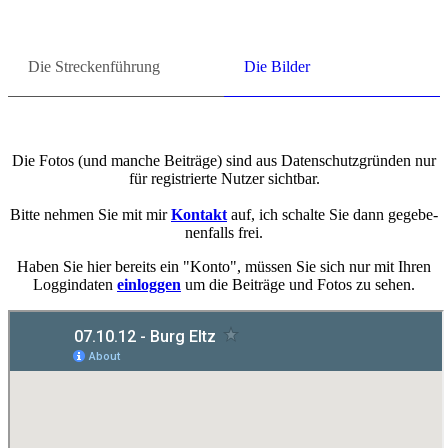
Die Stre­cken­füh­rung
Die Bil­der
Die Fotos (und man­che Bei­trä­ge) sind aus Da­ten­schutz­grün­den nur
für re­gis­trier­te Nut­zer sicht­bar.
Bitte neh­men Sie mit mir
Kon­takt
auf, ich schal­te Sie dann ge­ge­be­
nen­falls frei.
Haben Sie hier be­reits ein "Konto", müs­sen Sie sich nur mit Ihren
Loggin­da­ten
ein­log­gen
um die Bei­trä­ge und Fotos zu sehen.