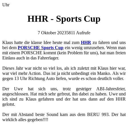
Uhr
HHR - Sports Cup
7 Oktober 2023
5811 Aufrufe
Klaus hatte die klasse Idee heute mal zum
HHR
zu fahren und uns
bei dem
PORSCHE Sports Cup
ein wenig umzusehen. Wenn man
mit einem PORSCHE kommt (kein Problem für uns), hat man freien
Einlass auch in das Fahrerlager.
Dieses Jahr war nicht so viel los, als ich zuletzt mit Klaus hier war,
war viel mehr Action. Das ist ja nicht unbedingt ein Manko. Als wir
gegen 13 Uhr Richtung Auto liefen, wurde es schon deutlich voller.
Der Uwe hat sich uns, trotz gestriger ABI-Jahresfeier,
angeschlossen. Hat mich sehr gefreut, ihn dabei zu haben. Uwe und
ich sind zu Klaus gefahren und der hat uns dann auf den HHR
gelotst.​
Der mit Abstand beste Sound kam aus dem BERU 993. Der hat
wirklich alles gegeben!!!!