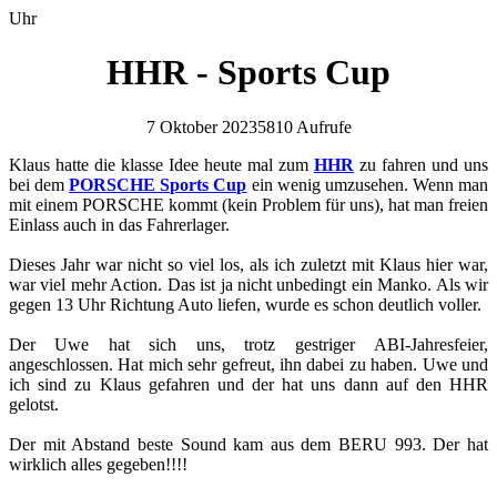
Uhr
HHR - Sports Cup
7 Oktober 2023
5810 Aufrufe
Klaus hatte die klasse Idee heute mal zum
HHR
zu fahren und uns
bei dem
PORSCHE Sports Cup
ein wenig umzusehen. Wenn man
mit einem PORSCHE kommt (kein Problem für uns), hat man freien
Einlass auch in das Fahrerlager.
Dieses Jahr war nicht so viel los, als ich zuletzt mit Klaus hier war,
war viel mehr Action. Das ist ja nicht unbedingt ein Manko. Als wir
gegen 13 Uhr Richtung Auto liefen, wurde es schon deutlich voller.
Der Uwe hat sich uns, trotz gestriger ABI-Jahresfeier,
angeschlossen. Hat mich sehr gefreut, ihn dabei zu haben. Uwe und
ich sind zu Klaus gefahren und der hat uns dann auf den HHR
gelotst.​
Der mit Abstand beste Sound kam aus dem BERU 993. Der hat
wirklich alles gegeben!!!!