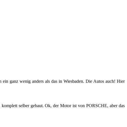
ch ein ganz wenig an­ders als das in Wies­ba­den. Die Autos auch! Hier
l kom­plett sel­ber ge­baut. Ok, der Motor ist von POR­SCHE, aber das