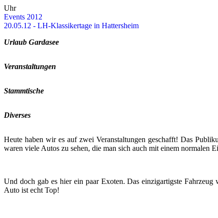
Uhr
Events 2012
20.05.12 - LH-​​​Klassikertage in Hat­ters­heim
Ur­laub Gar­da­see
Ver­an­stal­tun­gen
Stamm­ti­sche
Di­ver­ses
Heute haben wir es auf zwei Ver­an­stal­tun­gen ge­schafft! Das Pu­bli
waren viele Autos zu sehen, die man sich auch mit einem nor­ma­len Ein
Und doch gab es hier ein paar Exo­ten. Das ein­zig­ar­tigs­te Fahr­zeug w
Auto ist echt Top!