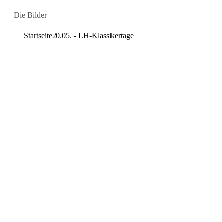
Die Bil­der
Startseite
20.05. - LH-Klassikertage