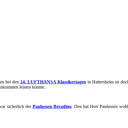
­kum bei den
24. LUFT­HAN­SA Klas­si­ker­ta­gen
in Hat­ters­heim ist do
­kom­men leis­ten könn­te.
ar si­cher­lich der
Pau­lus­sen Be­radi­no
. Den hat Herr Pau­lus­sen woh