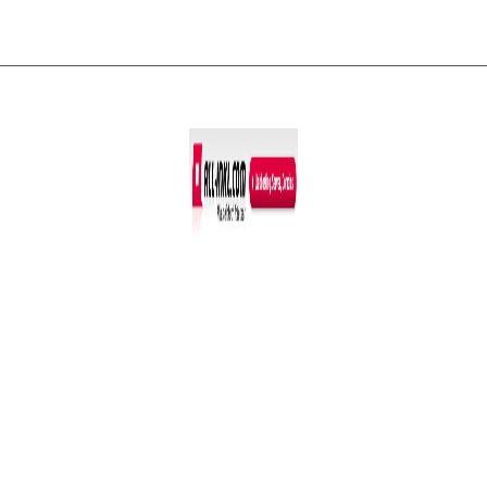
Co­py­right © 2011-2026
R. Sonn­abend, 68219 Mann­heim